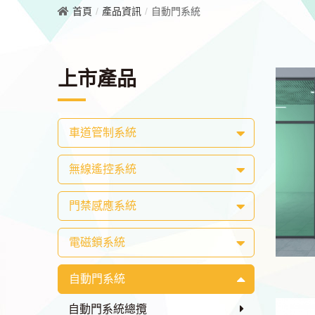
首頁
產品資訊
自動門系統
上市產品
車道管制系統
無線遙控系統
門禁感應系統
電磁鎖系統
自動門系統
自動門系統總攬