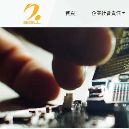
首頁
企業社會責任