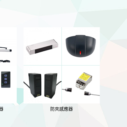
器
防夾感應器